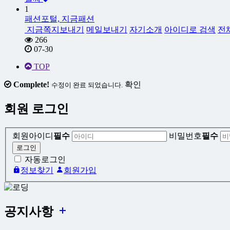
1
패션포털, 지금패션
지금
쪽지보내기
메일보내기
자기소개
아이디로 검색
전
266
07-30
TOP
Complete!
확인
수정이 완료 되었습니다.
회원 로그인
회원아이디
필수
비밀번호
필수
자동로그인
정보찾기
회원가입
공지사항