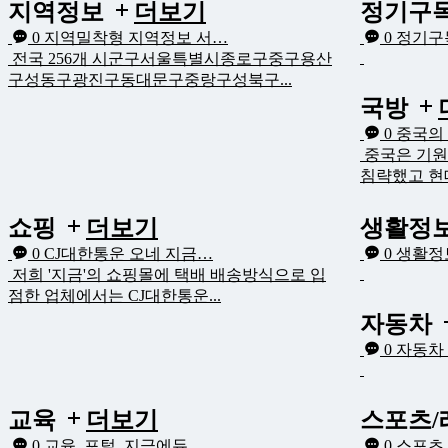
지역정보
더보기
정기구
0
지역밀착형 지역정보 서…
0
정기구
전국 256개 시군구서울특별시종로구중구용산
구성동구광진구동대문구중랑구성북구...
국방
0
중국의
중국은 기원
침략했고 현대
쇼핑
더보기
생활정
0
CJ대한통운 오네 지금…
0
생활정
저희 '지금'의 쇼핑몰에 택배 배송방식으로 입
점한 업체에서는 CJ대한통운...
자동차
0
자동차
교육
더보기
스포츠
0
교육, 포털, 지금에듀…
0
스포츠