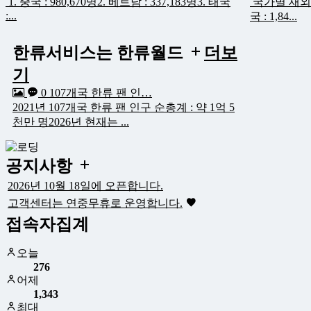
1. 중국 : 980,670명2. 베트남 : 337,183명3. 태국
국가별 재외동포
:...
국 : 1,84...
한류서비스는 한류월드
더보
기
0
107개국 한류 팬 인…
2021년 107개국 한류 팬 인구 순총계 : 약 1억 5
천만 명2026년 현재는 ...
공지사항
2026년 10월 18일에 오픈합니다.
고객센터는 연중무휴로 운영합니다.
접속자집계
오늘
276
어제
1,343
최대