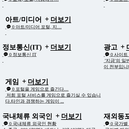
아트/미디어
더보기
0
아트/미디어 포털, 지…
정보통신(IT)
더보기
광고
0
정보통신 IT
0
사이트
'지금'의 
이 전부입니다
게임
더보기
0
포털을 게임으로 즐긴다…
저희 포털 서비스를 게임으로 즐기실 수 있습니
다.타인과 경쟁하는 게임이 ...
국내체류 외국인
더보기
재외동
0
국내체류 외국인 현황
0
국가별