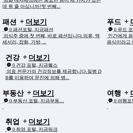
영화 대사세상에는 중요한 금이 세 가지가 있는
데 뭔 줄 아십니까?첫 번째...
패션
더보기
푸드
0
패션포털, 지금패션
0
푸드 포
의식주 중에 첫 번째, 바로 패션입니다.의류, 액
인간에게 음
세서리, 잡화, 가방, ...
음식이라고 다
건강
더보기
0
건강 포털, 지금헬스
의료 전문가의 건강정보를 제공합니다.질병 D
B를 이용하여 문진에 의해 병...
부동산
더보기
여행
0
부동산 포털, 지금부동…
0
여행포털
취업
더보기
0
취업 포털, 지금워크