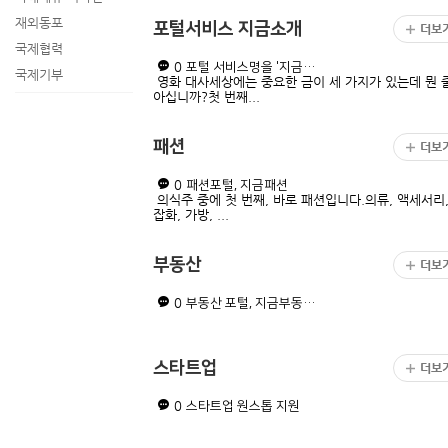
재외동포
포털서비스 지금소개
더보
국제협력
0
포털 서비스명을 '지금…
국제기부
영화 대사세상에는 중요한 금이 세 가지가 있는데 뭔 
아십니까?첫 번째...
패션
더보
0
패션포털, 지금패션
의식주 중에 첫 번째, 바로 패션입니다.의류, 액세서리
잡화, 가방, ...
부동산
더보
0
부동산 포털, 지금부동…
스타트업
더보
0
스타트업 원스톱 지원