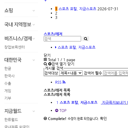
1
스포츠 포털, 지금스포츠
2026-07-31
쇼핑
2
3
국내 지역정보
스포츠/레저
비즈니스/경제
창업보육센터
스포츠 포털, 지금스포츠
닫기
대한민국
Total 1 /
1 page
검색 열기 닫기
게시물 검색
한글
검색대상
검색어
필수
한국사
RSS
수출
스포츠/레저 목록
게임
스포츠/레저 목록
기부
1
스포츠 포털, 지금스포츠
지금
쪽지보내기
TOP
지금월드
Complete!
확인
수정이 완료 되었습니다.
한류월드
국내체류 외국인