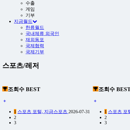
수출
게임
기부
지금월드
한류월드
국내체류 외국인
재외동포
국제협력
국제기부
스포츠/레저
조회수 BEST
조회수 BES
1
스포츠 포털, 지금스포츠
2026-07-31
1
스포츠 포
2
2
3
3