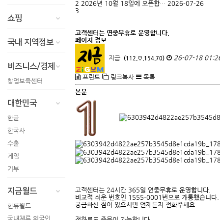
2
2026년 10월 18일에 오픈합…
2026-07-26
3
쇼핑
고객센터는 연중무휴로 운영합니다.
페이지 정보
국내 지역정보
지금
26-07-18 01:2
(112.♡.154.70)
비즈니스/경제
프린트
링크복사
목록
창업보육센터
본문
대한민국
한글
한국사
수출
게임
기부
고객센터는 24시간 365일 연중무휴로 운영합니다.
지금월드
비교적 쉬운 번호인 1555-0001번으로 개통했습니다.
궁금하신 점이 있으시면 언제든지 전화주세요.
한류월드
국내체류 외국인
전화로도 주문이 가능합니다.