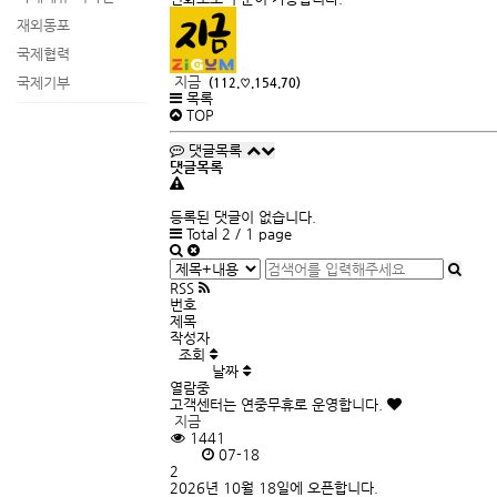
재외동포
국제협력
지금
국제기부
(112.♡.154.70)
목록
TOP
댓글목록
댓글목록
등록된 댓글이 없습니다.
Total 2 /
1 page
RSS
번호
제목
작성자
조회
날짜
열람중
고객센터는 연중무휴로 운영합니다.
지금
1441
07-18
2
2026년 10월 18일에 오픈합니다.