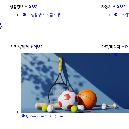
더보기
더보기
생활정보
자동차
0
0
생활정보, 지금리빙
자동
점
합
더보기
더
스포츠/레저
아트/미디어
0
아트
0
스포츠 포털, 지금스포…