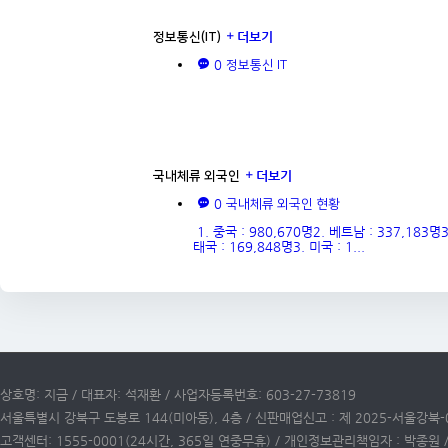
더보기
정보통신(IT)
0
정보통신 IT
더보기
국내체류 외국인
0
국내체류 외국인 현황
1. 중국 : 980,670명2. 베트남 : 337,183명3
태국 : 169,848명3. 미국 : 1...
상호명: 지금 / 대표자: 석재환 / 사업자등록번호: 603-27-73819
서울특별시 강북구 도봉로 144(미아동), 4층 / 신판매업신고 : 제 2025-서울강북-
고객센터: 1555-0001(24시간, 365일 연중무휴) / 개인정보관리책임자 : 박종원 / 이