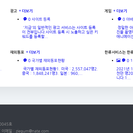
더보기
더보기
광고
게임
0
0
사이트 등록
아
'지금'의 일반적인 광고 서비스는 사이트 등록
정밀한 아
이 전부입니다.사이트 등록 시 노출하고 싶은 키
진을 촬영
워드를 등록할...
애니메이션
더보기
재외동포
한류서비스는 한
0
0
국가별 재외동포현황
.
국가별 재외동포현황1. 미국 : 2,557,047명2.
2021년 
중국 : 1,848,241명3. 일본 : 960,...
천만 명2
니다.1...
0045호
메일 : ziegum@nate.com