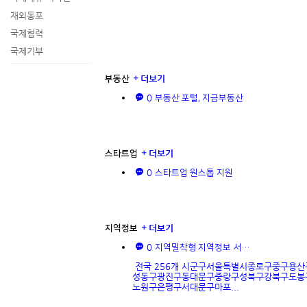
재외동포
국제협력
국제기부
더보기
부동산
0
부동산 포털, 지금부동산
더보기
스타트업
0
스타트업 원스톱 지원
더보기
지역정보
0
지역밀착형 지역정보 서…
전국 256개 시군구서울특별시종로구중구용산
성동구광진구동대문구중랑구성북구강북구도봉
노원구은평구서대문구마포...