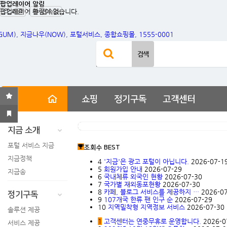
팝업레이어 알림
팝업레이어 알림이 없습니다.
새글
접속자
사이트 내 전체검색
검색어 필수
검색
쇼핑
정기구독
고객센터
지금 소개
포털 서비스 지금
조회수 BEST
지금정책
4
'지금'은 광고 포털이 아닙니다.
2026-07-1
5
회원가입 안내
2026-07-29
지금송
6
국내체류 외국인 현황
2026-07-30
7
국가별 재외동포현황
2026-07-30
8
카페, 블로그 서비스를 제공하지 …
2026-0
정기구독
9
107개국 한류 팬 인구 순
2026-07-29
10
지역밀착형 지역정보 서비스
2026-07-30
솔루션 제공
1
고객센터는 연중무휴로 운영합니다.
2026-0
서비스 제공