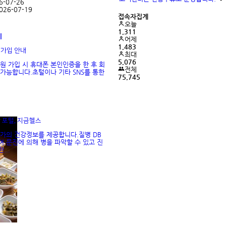
6-07-26
026-07-19
접속자집계
오늘
1,311
기
어제
1,483
가입 안내
최대
5,076
원 가입 시 휴대폰 본인인증을 한 후 회
전체
 가능합니다.초털이나 기타 SNS를 통한
75,745
 포털, 지금헬스
가의 건강정보를 제공합니다.질병 DB
여 문진에 의해 병을 파악할 수 있고 진
...