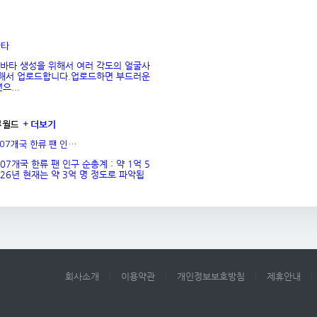
바타
바타 생성을 위해서 여러 각도의 얼굴사
해서 업로드합니다.업로드하면 부드러운
으...
더보기
류월드
107개국 한류 팬 인…
107개국 한류 팬 인구 순총계 : 약 1억 5
026년 현재는 약 3억 명 정도로 파악됩
회사소개
이용약관
개인정보보호방침
제휴안내