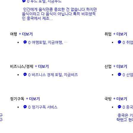
0
푸드 포털, 지금푸드
인간에게 음식만큼 중요한 건 없습니다.하지만
음식이라고 다 음식이 아닙니다.특히 비위생적
인 중국에서 제조...
더보기
더보기
여행
취업
0
0
여행포털, 지금여행, …
취업
더보기
더보기
비즈니스/경제
산업
0
0
비즈니스 경제 포털, 지금비즈
산업
더보기
더보기
정기구독
국방
0
0
정기구독 서비스
중국
구
중국은 기
구
략했고 현대