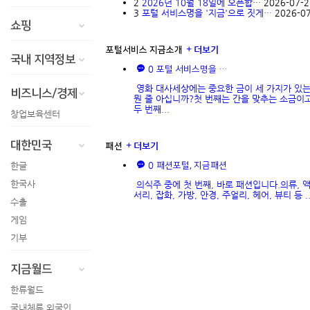
2
2026년 10월 18일에 오픈합…
2026-07-2
3
포털 서비스명을 '지금'으로 짓게…
2026-0
쇼핑
더보기
포털서비스 지금소개
국내 지역정보
0
포털 서비스명을 …
영화 대사세상에는 중요한 금이 세 가지가 있
비즈니스/경제
뭔 줄 아십니까?첫 번째는 간을 맞추는 소금이고
두 번째...
창업보육센터
대한민국
더보기
패션
0
한글
패션포털, 지금패션
한국사
의식주 중에 첫 번째, 바로 패션입니다.의류, 
서리, 잡화, 가방, 안경, 주얼리, 헤어, 뷰티 등 ..
수출
게임
기부
지금월드
한류월드
국내체류 외국인