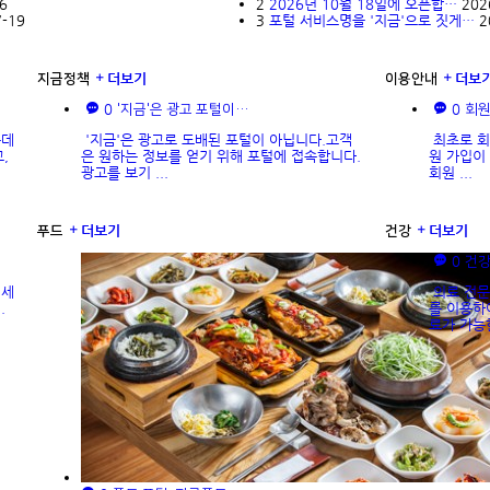
6
2
2026년 10월 18일에 오픈합…
202
7-19
3
포털 서비스명을 '지금'으로 짓게…
2
더보기
더보
지금정책
이용안내
0
0
'지금'은 광고 포털이…
회원
는데
'지금'은 광고로 도배된 포털이 아닙니다.고객
최초로 회
,
은 원하는 정보를 얻기 위해 포털에 접속합니다.
원 가입이
광고를 보기 ...
회원 ...
더보기
더보기
푸드
건강
0
건강
액세
의료 전문
.
를 이용하
료가 가능한