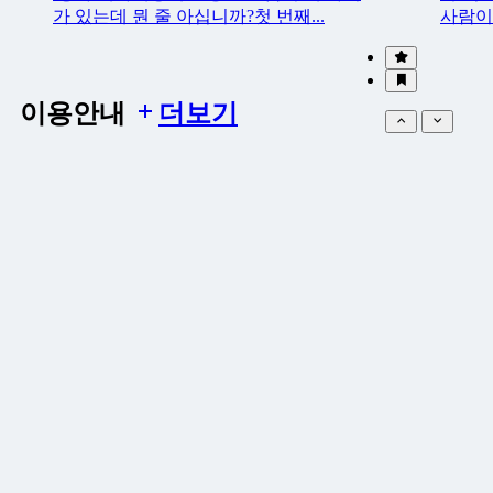
가 있는데 뭔 줄 아십니까?첫 번째...
사람이 
이용안내
더보기
0
회원가입 안내
최초로 회원 가입 시 휴대폰 본인인증을
한 후 회원 가입이 가능합니다.초...
패션
더보기
푸드
0
인간에
하지만